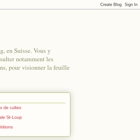
rg, en Suisse. Vous y
nsulter notamment les
s, pour visionner la feuille
ux de cultes
iale St-Loup
titions