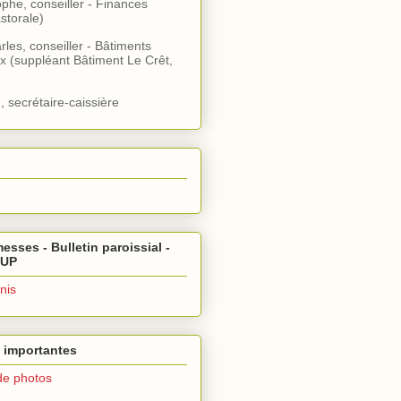
ophe, conseiller - Finances
storale)
rles, conseiller - Bâtiments
x (suppléant Bâtiment Le Crêt,
, secrétaire-caissière
esses - Bulletin paroissial -
 UP
nis
 importantes
de photos