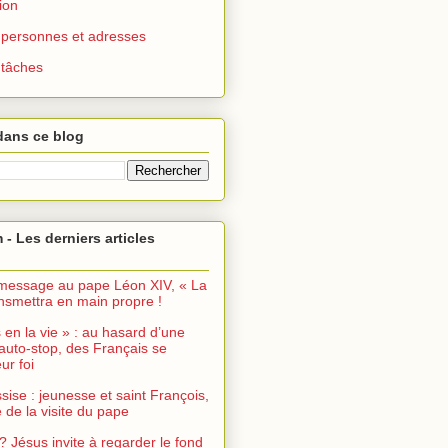
ion
 : personnes et adresses
: tâches
dans ce blog
 - Les derniers articles
message au pape Léon XIV, « La
ransmettra en main propre !
s en la vie » : au hasard d’une
auto-stop, des Français se
ur foi
sise : jeunesse et saint François,
de la visite du pape
? Jésus invite à regarder le fond