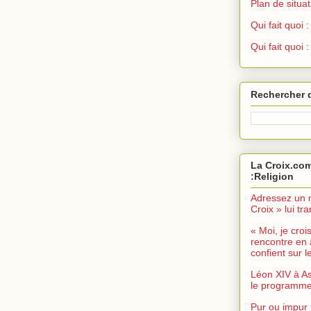
Plan de situat
Qui fait quoi
Qui fait quoi 
Rechercher 
La Croix.com
:Religion
Adressez un 
Croix » lui t
« Moi, je croi
rencontre en 
confient sur le
Léon XIV à As
le programme 
Pur ou impur 