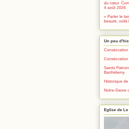
du cœur. Com
4 août 2026
« Parler le la
beauté, voilà 
Un peu d'his
Consécration 
Consécration 
Saints Patron
Barthélemy
Historique de
Notre-Dame d
Eglise de Le