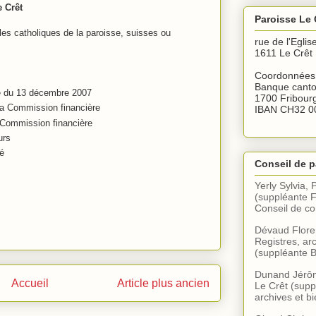
e Crêt
Paroisse Le 
les catholiques de la paroisse, suisses ou
rue de l'Eglis
1611 Le Crêt
Coordonnées 
Banque canto
e du 13 décembre 2007
1700 Fribour
la Commission financière
IBAN CH32 0
 Commission financière
urs
té
Conseil de p
Yerly Sylvia, 
(suppléante F
Conseil de 
Dévaud Floren
Registres, arc
(suppléante B
Dunand Jérôme
Accueil
Article plus ancien
Le Crêt (supp
archives et bi