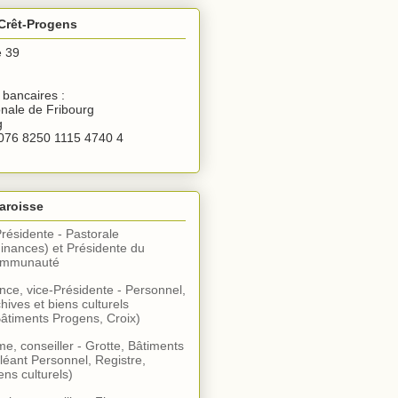
Crêt-Progens
e 39
bancaires :
nale de Fribourg
g
076 8250 1115 4740 4
aroisse
Présidente - Pastorale
inances) et Présidente du
communauté
ce, vice-Présidente - Personnel,
hives et biens culturels
âtiments Progens, Croix)
, conseiller - Grotte, Bâtiments
léant Personnel, Registre,
ens culturels)