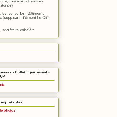
ophe, conseiller - Finances
storale)
rles, conseiller - Bâtiments
x (suppléant Bâtiment Le Crêt,
, secrétaire-caissière
esses - Bulletin paroissial -
 UP
nis
 importantes
de photos