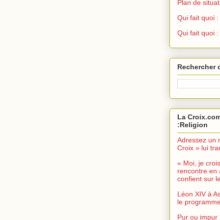
Plan de situat
Qui fait quoi
Qui fait quoi 
Rechercher 
La Croix.com
:Religion
Adressez un 
Croix » lui t
« Moi, je croi
rencontre en 
confient sur le
Léon XIV à As
le programme 
Pur ou impur 