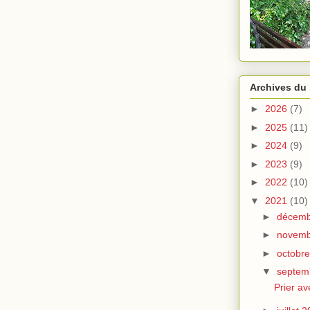
Archives du
►
2026
(7)
►
2025
(11)
►
2024
(9)
►
2023
(9)
►
2022
(10)
▼
2021
(10)
►
décemb
►
novemb
►
octobr
▼
septem
Prier av