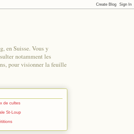
rg, en Suisse. Vous y
nsulter notamment les
s, pour visionner la feuille
ux de cultes
iale St-Loup
titions