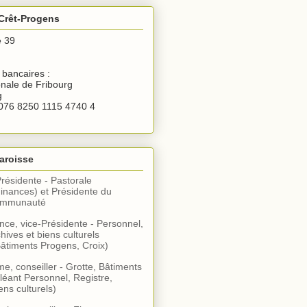
Crêt-Progens
e 39
bancaires :
nale de Fribourg
g
076 8250 1115 4740 4
aroisse
Présidente - Pastorale
inances) et Présidente du
communauté
ce, vice-Présidente - Personnel,
hives et biens culturels
âtiments Progens, Croix)
, conseiller - Grotte, Bâtiments
léant Personnel, Registre,
ens culturels)