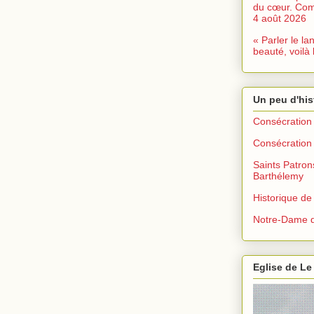
du cœur. Com
4 août 2026
« Parler le la
beauté, voilà 
Un peu d'his
Consécration 
Consécration 
Saints Patron
Barthélemy
Historique de
Notre-Dame d
Eglise de Le