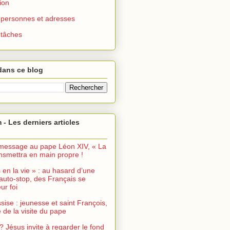
ion
 : personnes et adresses
: tâches
dans ce blog
 - Les derniers articles
message au pape Léon XIV, « La
ransmettra en main propre !
s en la vie » : au hasard d’une
auto-stop, des Français se
ur foi
sise : jeunesse et saint François,
de la visite du pape
? Jésus invite à regarder le fond