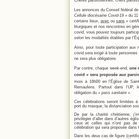
Chères paroissiennes, chers parois
Les annonces du Conseil fédéral d
Cellule diocésaine Covid-19 »
du 11 
certains lieux,
avec
ou
sans
« certi
liturgiques et nos rencontres en gén
covid, vous pouvez toujours partici
selon les modalités établies par l’
É
q
Ainsi, pour toute participation aux 
covid sera exigé à toute personnes
ne sera plus obligatoire.
Par contre, chaque week-end,
une 
covid » sera proposée aux parois
mois à 18h00 en l’
É
glise de Sain
Remaufens. Partout dans l’UP, 
obligation du
« pass sanitaire ».
Ces célébrations seront limitées à
port du masque, la distanciation soc
De par la charité chrétienne, j’
privilégier d’aller dans d’autres égl
ceux et celles qui n’ont pas de 
célébration qui sera proposée dans 
Dans les deux cas de figure (certifi