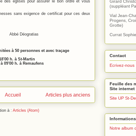
ée des églises pour assurer le bon ordre et vous
Girard Christ
(suppléant Pa
messes sans exigence de certificat pour ces deux
Vial Jean-Cha
Progens, Croi
Grotte)
Abbé Déogratias
Currat Sophie
imitées à 50 personnes et avec traçage
Contact
8'00 h. à St-Martin
à 09'00 h. à Remaufens
Ecrivez-nous
Feuille des m
Site internet
Accueil
Articles plus anciens
Site UP St-De
tion à :
Articles (Atom)
Informations
Notre album 