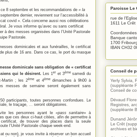
siens,
Paroisse Le 
e ce 8 septembre et les recommandations de
« la
septembre dernier, reviennent sur l’accessibilité à
rue de l'Eglis
ficat covid ». Cela concerne aussi nos célébrations
1611 Le Crêt
éral. Je vous informe qu’avec ou sans certificat
per à des messes organisées dans l’Unité Pastorale
Coordonnées 
uipe Pastorale.
Banque canto
1700 Fribour
messes dominicales et aux funérailles, le certificat
IBAN CH32 0
 de plus de 16 ans. Dans ce cas, le port du masque
messe dominicale sans obligation de « certificat
Conseil de p
er
ème
siens qui le désirent.
Les 1
et 3
samedi du
ème
ème
t-Martin ; les 2
et 4
dimanches à 9h00 à
Yerly Sylvia, 
(suppléante F
les messes de semaine seront également sans
Conseil de 
Dévaud Floren
 50 participants, toutes personnes confondues. Le
iale, le traçage, … seront obligatoires.
Registres, arc
(suppléante B
invite les personnes ayant le
«pass sanitaire
» à
ises que ces deux ci-haut citées, afin de permettre à
Dunand Jérôme
certificat, de trouver des places dans la seule
Le Crêt (supp
toute l’Unité Pastorale chaque week-end.
archives et bi
cat ou non), je vous invite à réserver un bon accueil