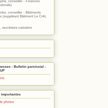
ophe, conseiller - Finances
storale)
rles, conseiller - Bâtiments
x (suppléant Bâtiment Le Crêt,
, secrétaire-caissière
esses - Bulletin paroissial -
 UP
nis
 importantes
de photos