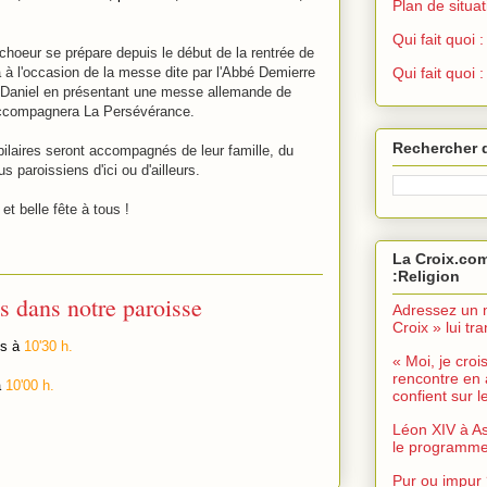
Plan de situat
Qui fait quoi
e choeur se prépare depuis le début de la rentrée de
 à l'occasion de la messe dite par l'Abbé Demierre
Qui fait quoi 
n-Daniel en présentant une messe allemande de
accompagnera La Persévérance.
Rechercher 
ubilaires seront accompagnés de leur famille, du
 paroissiens d'ici ou d'ailleurs.
et belle fête à tous !
La Croix.com
:Religion
ts dans notre paroisse
Adressez un 
Croix » lui t
ns à
10'30 h.
« Moi, je croi
rencontre en 
à
10'00 h.
confient sur le
Léon XIV à As
le programme 
Pur ou impur 