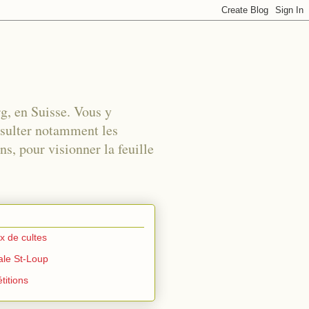
rg, en Suisse. Vous y
nsulter notamment les
s, pour visionner la feuille
ux de cultes
iale St-Loup
titions