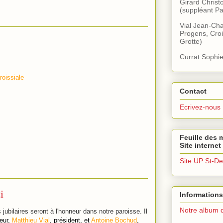
Girard Christ
(suppléant Pa
Vial Jean-Cha
Progens, Croi
Grotte)
Currat Sophie
roissiale
Contact
Ecrivez-nous
Feuille des m
Site internet
Site UP St-De
i
Informations
Notre album 
ubilaires seront à l'honneur dans notre paroisse. Il
teur,
Matthieu Vial
, président, et
Antoine Bochud
,