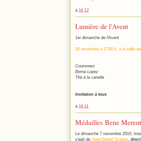
à
16:12
Lumière de l'Avent
1er dimanche de l'Avent
28 novembre à 17'00 h. à la salle pa
Couronnes
Berna Lopez
Thé à la canelle
Invitation à tous
à
16:11
Médailles Bene Merent
Le dimanche 7 novembre 2010, trois j
s'agit de
Jean-Daniel Scyboz
, direc