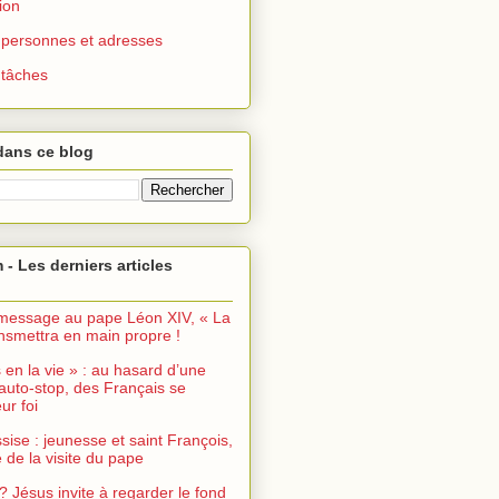
ion
 : personnes et adresses
: tâches
dans ce blog
 - Les derniers articles
message au pape Léon XIV, « La
ransmettra en main propre !
s en la vie » : au hasard d’une
auto-stop, des Français se
ur foi
sise : jeunesse et saint François,
de la visite du pape
? Jésus invite à regarder le fond