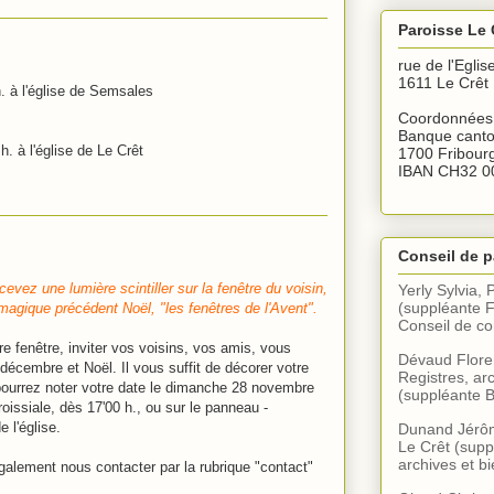
Paroisse Le 
rue de l'Eglis
1611 Le Crêt
. à l'église de Semsales
Coordonnées 
Banque canto
. à l'église de Le Crêt
1700 Fribour
IBAN CH32 0
Conseil de p
evez une lumière scintiller sur la fenêtre du voisin,
Yerly Sylvia, 
(suppléante F
 magique précédent Noël, "les fenêtres de l'Avent".
Conseil de 
e fenêtre, inviter vos voisins, vos amis, vous
Dévaud Floren
 décembre et Noël. Il vous suffit de décorer votre
Registres, arc
s pourrez noter votre date le dimanche 28 novembre
(suppléante B
issiale, dès 17'00 h., ou sur le panneau -
 l'église.
Dunand Jérôme
Le Crêt (supp
archives et bi
alement nous contacter par la rubrique "contact"