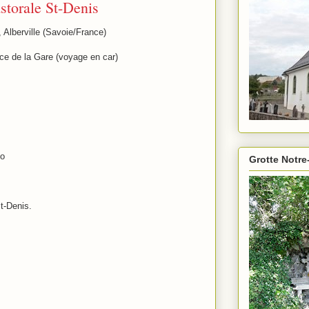
astorale St-Denis
Alberville (Savoie/France)
ace de la Gare (voyage en car)
éo
Grotte Notre
st-Denis.