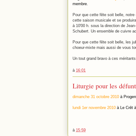
membre.
Pour que cette fête soit belle, notr
cette saison musicale et se produira
à 10'00 h. sous la direction de Jea
Schubert. Un ensemble de cuivre 
Pour que cette fête soit belle, les j
choeur-mixte mais aussi de vous tous
Un tout grand bravo à ces méritants 
à
16:01
Liturgie pour les défun
dimanche 31 octobre 2010
à Proge
lundi 1er novembre 2010
à Le Crêt 
à
15:59