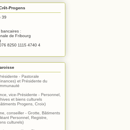
Crêt-Progens
e 39
bancaires :
nale de Fribourg
g
076 8250 1115 4740 4
aroisse
Présidente - Pastorale
inances) et Présidente du
communauté
ce, vice-Présidente - Personnel,
hives et biens culturels
âtiments Progens, Croix)
, conseiller - Grotte, Bâtiments
léant Personnel, Registre,
ens culturels)