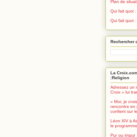
Plan de situat
Qui fait quoi
Qui fait quoi 
Rechercher 
La Croix.com
:Religion
Adressez un 
Croix » lui t
« Moi, je croi
rencontre en 
confient sur le
Léon XIV à As
le programme 
Pur ou impur 