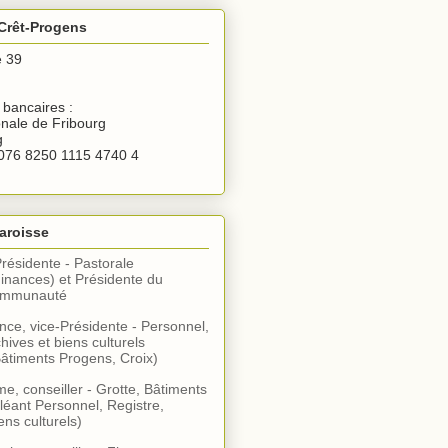
Crêt-Progens
e 39
bancaires :
nale de Fribourg
g
076 8250 1115 4740 4
aroisse
Présidente - Pastorale
inances) et Présidente du
communauté
ce, vice-Présidente - Personnel,
hives et biens culturels
âtiments Progens, Croix)
, conseiller - Grotte, Bâtiments
léant Personnel, Registre,
ens culturels)