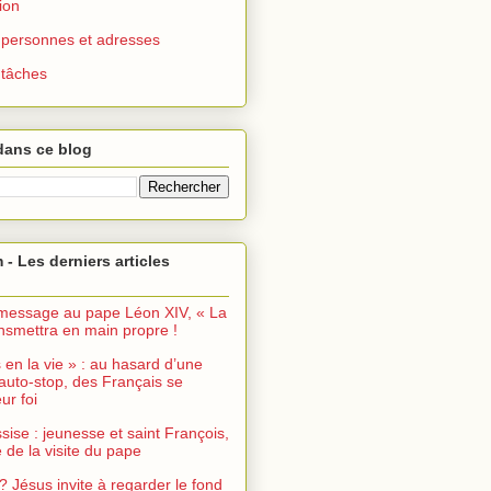
ion
 : personnes et adresses
: tâches
dans ce blog
 - Les derniers articles
message au pape Léon XIV, « La
ransmettra en main propre !
s en la vie » : au hasard d’une
auto-stop, des Français se
ur foi
sise : jeunesse et saint François,
de la visite du pape
? Jésus invite à regarder le fond