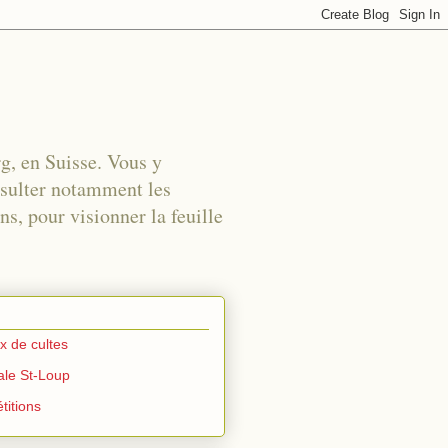
rg, en Suisse. Vous y
nsulter notamment les
s, pour visionner la feuille
ux de cultes
iale St-Loup
titions