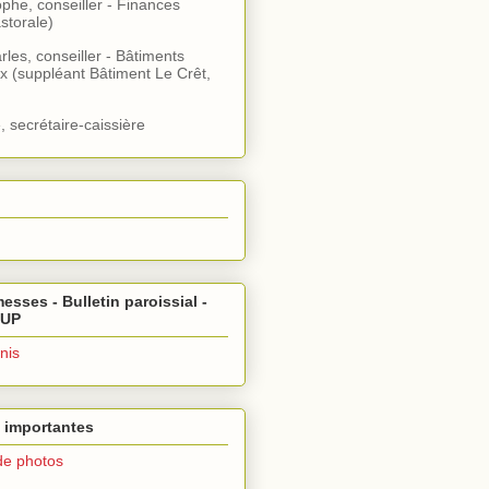
ophe, conseiller - Finances
storale)
rles, conseiller - Bâtiments
x (suppléant Bâtiment Le Crêt,
, secrétaire-caissière
esses - Bulletin paroissial -
 UP
nis
 importantes
de photos