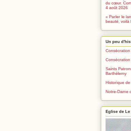
du cœur. Com
4 août 2026
« Parler le la
beauté, voilà 
Un peu d'his
Consécration 
Consécration 
Saints Patron
Barthélemy
Historique de
Notre-Dame d
Eglise de Le