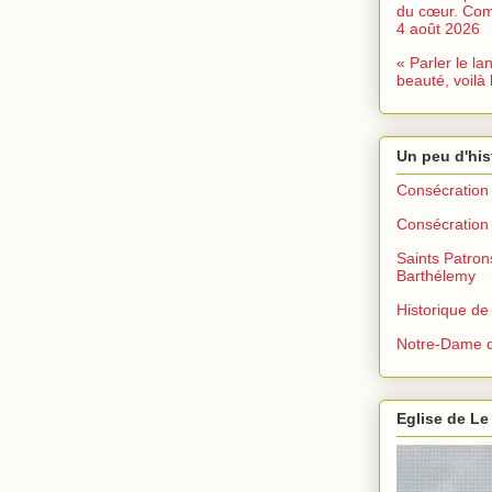
du cœur. Com
4 août 2026
« Parler le la
beauté, voilà 
Un peu d'his
Consécration 
Consécration 
Saints Patron
Barthélemy
Historique de
Notre-Dame d
Eglise de Le