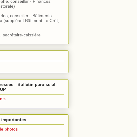
ophe, conseiller - Finances
storale)
rles, conseiller - Bâtiments
x (suppléant Bâtiment Le Crêt,
, secrétaire-caissière
esses - Bulletin paroissial -
 UP
nis
 importantes
de photos