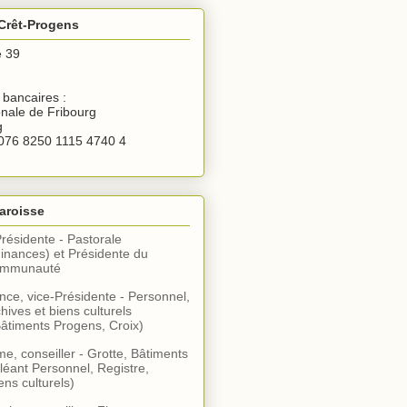
Crêt-Progens
e 39
bancaires :
nale de Fribourg
g
076 8250 1115 4740 4
aroisse
Présidente - Pastorale
inances) et Présidente du
communauté
ce, vice-Présidente - Personnel,
hives et biens culturels
âtiments Progens, Croix)
, conseiller - Grotte, Bâtiments
léant Personnel, Registre,
ens culturels)