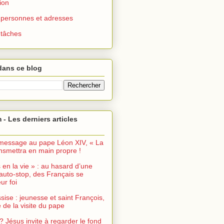
ion
 : personnes et adresses
: tâches
dans ce blog
 - Les derniers articles
message au pape Léon XIV, « La
ransmettra en main propre !
s en la vie » : au hasard d’une
auto-stop, des Français se
ur foi
sise : jeunesse et saint François,
de la visite du pape
? Jésus invite à regarder le fond