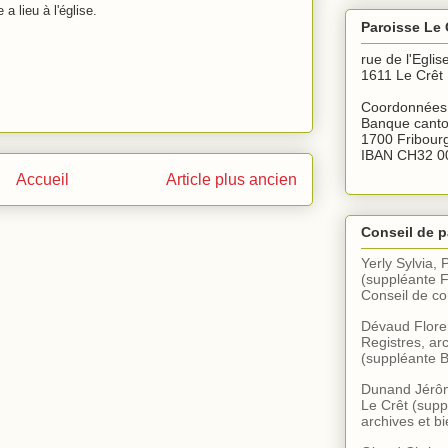
 lieu à l'église.
Paroisse Le 
rue de l'Eglis
1611 Le Crêt
Coordonnées 
Banque canto
1700 Fribour
IBAN CH32 0
Accueil
Article plus ancien
Conseil de p
Yerly Sylvia, 
(suppléante F
Conseil de 
Dévaud Floren
Registres, arc
(suppléante B
Dunand Jérôme
Le Crêt (supp
archives et bi