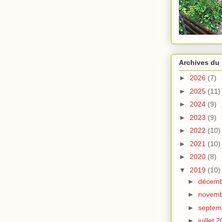
Archives du
►
2026
(7)
►
2025
(11)
►
2024
(9)
►
2023
(9)
►
2022
(10)
►
2021
(10)
►
2020
(8)
▼
2019
(10)
►
décemb
►
novemb
►
septem
►
juillet 