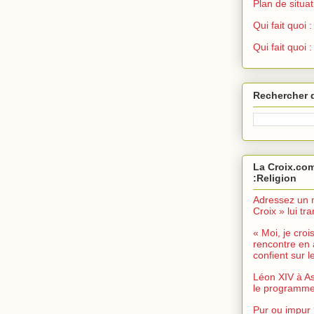
Plan de situat
Qui fait quoi
Qui fait quoi 
Rechercher 
La Croix.com
:Religion
Adressez un 
Croix » lui t
« Moi, je croi
rencontre en 
confient sur le
Léon XIV à As
le programme 
Pur ou impur 