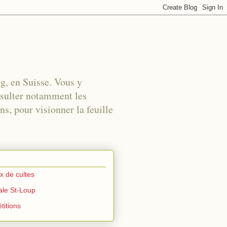
rg, en Suisse. Vous y
nsulter notamment les
s, pour visionner la feuille
ux de cultes
iale St-Loup
titions