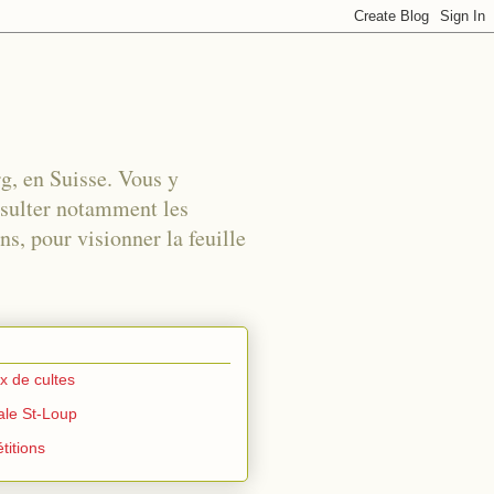
rg, en Suisse. Vous y
nsulter notamment les
s, pour visionner la feuille
ux de cultes
iale St-Loup
titions