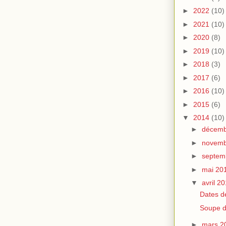
►
2022
(10)
►
2021
(10)
►
2020
(8)
►
2019
(10)
►
2018
(3)
►
2017
(6)
►
2016
(10)
►
2015
(6)
▼
2014
(10)
►
décemb
►
novemb
►
septem
►
mai 20
▼
avril 2
Dates d
Soupe 
►
mars 2