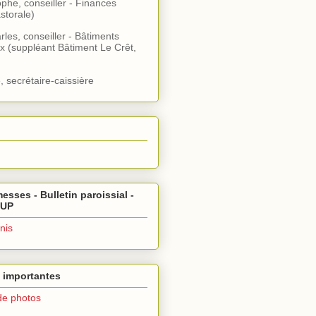
ophe, conseiller - Finances
storale)
rles, conseiller - Bâtiments
x (suppléant Bâtiment Le Crêt,
, secrétaire-caissière
esses - Bulletin paroissial -
 UP
nis
 importantes
de photos