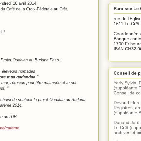
endredi 18 avril 2014
Paroisse Le 
e du Café de la Croix-Fédérale au Crêt.
rue de l'Eglis
1611 Le Crêt
t !
Coordonnées 
Banque canto
1700 Fribour
IBAN CH32 0
rojet Oudalan au Burkina Faso :
es éleveurs nomades
Conseil de p
oore maa gadandaa "
mur, l'érosion peut être maitrisée et le sol
Yerly Sylvia, 
(suppléante F
st. "
Conseil de 
choisi de soutenir le projet Oudalan au Burkina
Dévaud Floren
 Carême 2014.
Registres, arc
(suppléante B
te de l'UP
Dunand Jérôme
Le Crêt (supp
enne/careme
archives et bi