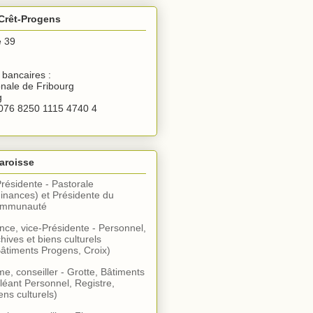
Crêt-Progens
e 39
bancaires :
nale de Fribourg
g
076 8250 1115 4740 4
aroisse
Présidente - Pastorale
inances) et Présidente du
communauté
ce, vice-Présidente - Personnel,
hives et biens culturels
âtiments Progens, Croix)
, conseiller - Grotte, Bâtiments
léant Personnel, Registre,
ens culturels)