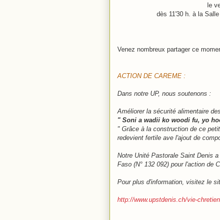
le v
dès 11'30 h. à la Sall
Venez nombreux partager ce momen
ACTION DE CAREME :
Dans notre UP, nous soutenons : P
Améliorer la sécurité alimentaire d
" Soni a wadii ko woodi fu, yo h
" Grâce à la construction de ce petit 
redevient fertile ave l'ajout de compo
Notre Unité Pastorale Saint Denis a 
Faso (N° 132 092) pour l'action de
Pour plus d'information, visitez le si
http://www.upstdenis.ch/vie-chreti