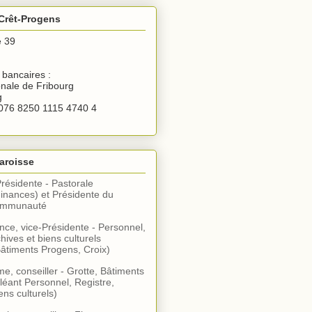
Crêt-Progens
e 39
bancaires :
nale de Fribourg
g
076 8250 1115 4740 4
aroisse
Présidente - Pastorale
inances) et Présidente du
communauté
ce, vice-Présidente - Personnel,
hives et biens culturels
âtiments Progens, Croix)
, conseiller - Grotte, Bâtiments
léant Personnel, Registre,
ens culturels)