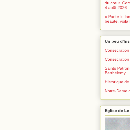
du cœur. Com
4 août 2026
« Parler le la
beauté, voilà 
Un peu d'his
Consécration 
Consécration 
Saints Patron
Barthélemy
Historique de
Notre-Dame d
Eglise de Le