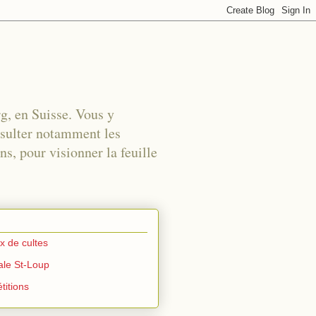
rg, en Suisse. Vous y
nsulter notamment les
s, pour visionner la feuille
ux de cultes
iale St-Loup
titions