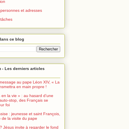
ion
 : personnes et adresses
: tâches
dans ce blog
 - Les derniers articles
message au pape Léon XIV, « La
ransmettra en main propre !
s en la vie » : au hasard d’une
auto-stop, des Français se
ur foi
sise : jeunesse et saint François,
de la visite du pape
? Jésus invite à regarder le fond