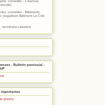
ophe, conseiller - Finances
storale)
rles, conseiller - Bâtiments
x (suppléant Bâtiment Le Crêt,
, secrétaire-caissière
esses - Bulletin paroissial -
 UP
nis
 importantes
de photos