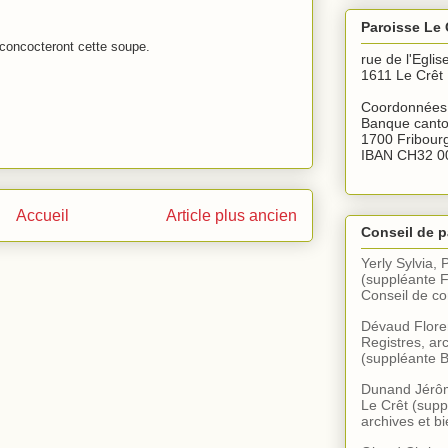
Paroisse Le 
concocteront cette soupe.
rue de l'Eglis
1611 Le Crêt
Coordonnées 
Banque canto
1700 Fribour
IBAN CH32 0
Accueil
Article plus ancien
Conseil de p
Yerly Sylvia, 
(suppléante F
Conseil de 
Dévaud Floren
Registres, arc
(suppléante B
Dunand Jérôme
Le Crêt (supp
archives et bi