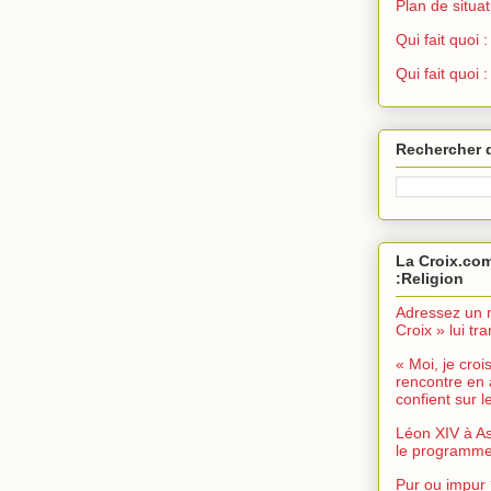
Plan de situat
Qui fait quoi
Qui fait quoi 
Rechercher 
La Croix.com
:Religion
Adressez un 
Croix » lui t
« Moi, je croi
rencontre en 
confient sur le
Léon XIV à As
le programme 
Pur ou impur 